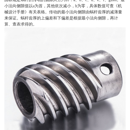
小法向侧隙值以a为首，其他依次减小，h为零，具体数值可查《机
械设计手册》有关表格。传动的最小法向侧隙由蜗杆齿厚的减薄量
来保证。蜗杆齿厚的上偏差和下偏差是根据最小法向侧隙，再计
算、查表求得的。