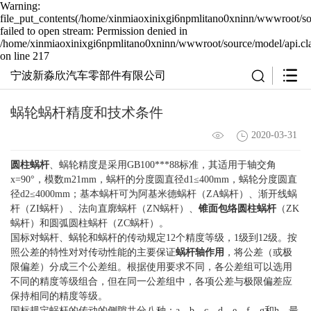
Warning:
file_put_contents(/home/xinmiaoxinixgi6npmlitano0xninn/wwwroot/sou
failed to open stream: Permission denied in
/home/xinmiaoxinixgi6npmlitano0xninn/wwwroot/source/model/api.cl
on line 217
宁波新淼欣汽车零部件有限公司
蜗轮蜗杆精度和技术条件
2020-03-31
圆柱蜗杆
、蜗轮精度是采用GB100***88标准，其适用于轴交角
x=90°，模数m21mm，蜗杆的分度圆直径d1≤400mm，蜗轮分度圆直
径d2≤4000mm；基本蜗杆可为阿基米德蜗杆（ZA蜗杆）、渐开线蜗
杆（ZI蜗杆）、法向直廓蜗杆（ZN蜗杆）、
锥面包络圆柱蜗杆
（ZK
蜗杆）和圆弧圆柱蜗杆（ZC蜗杆）。
国标对蜗杆、蜗轮和蜗杆的传动规定12个精度等级，1级到12级。按
照公差的特性对对传动性能的主要保证
蜗杆轴作用
，将公差（或极
限偏差）分成三个公差组。根据使用要求不同，各公差组可以选用
不同的精度等级组合，但在同一公差组中，各项公差与极限偏差应
保持相同的精度等级。
国标规定蜗杆的传动的侧隙共分八种：a、b、c、d、e、f、g和h。最