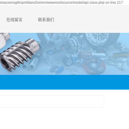
nmiaoxinixgi6npmlitano0xninn/wwwroot/source/model/api.class.php on line 217
在线留言
联系我们