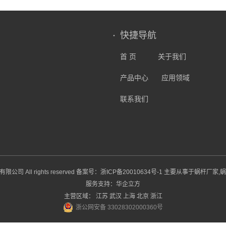
快捷导航
首 页
关于我们
产品中心
应用领域
联系我们
公司 All rights reserved 备案号：
浙ICP备20010634号-1
主要从事于
蜗杆厂家
,
蜗
服务支持：
华企立方
主营区域：
江苏
武汉
上海
北京
浙江
浙公网安备 33028302000360号