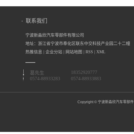
联系我们
宁波新淼欣汽车零部件有限公司
地址：浙江省宁波市奉化区联东中交科技产业园二十二幢
热推信息
|
企业分站
|
网站地图
|
RSS
|
XML
18352920777
葛先生
0574-88933283
0574-88933883
Copyright © 宁波新淼欣汽车零部件有限