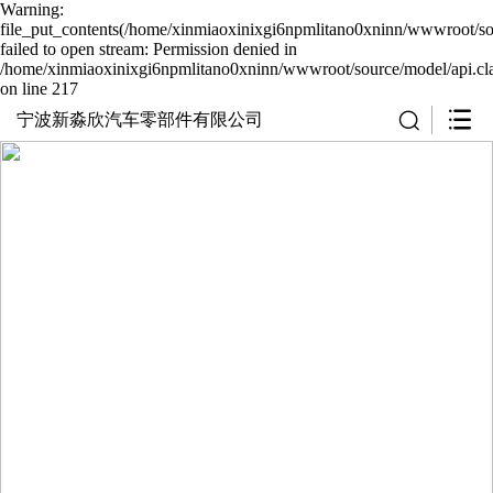
Warning:
file_put_contents(/home/xinmiaoxinixgi6npmlitano0xninn/wwwroot/sou
failed to open stream: Permission denied in
/home/xinmiaoxinixgi6npmlitano0xninn/wwwroot/source/model/api.cl
on line 217
宁波新淼欣汽车零部件有限公司